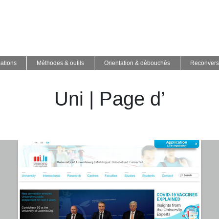
ations
Méthodes & outils
Orientation & débouchés
Reconvers
Uni | Page d’