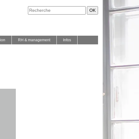
ion
RH & management
Infos